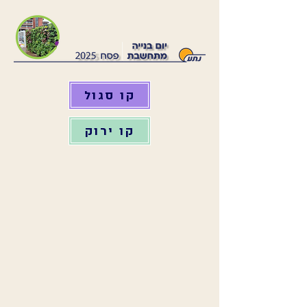
קו סגול
קו ירוק