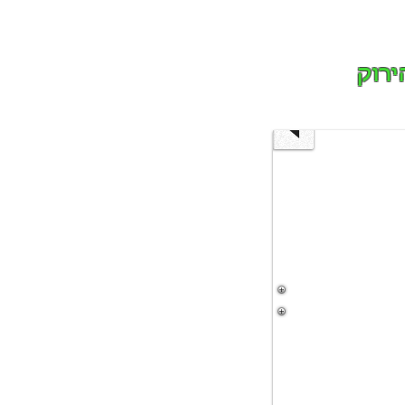
G2-
4
ירוק
סיור
שטח
לאורך
תוואי
העבודות